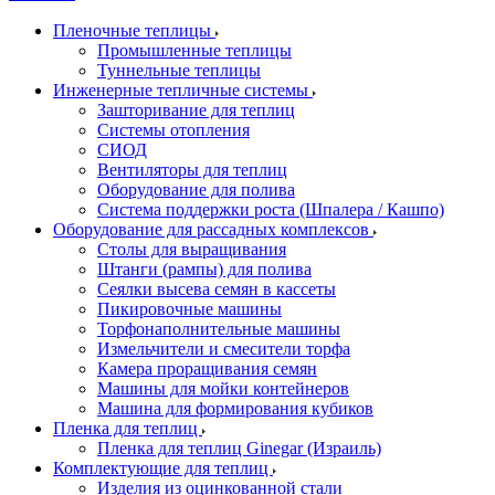
Пленочные теплицы
Промышленные теплицы
Туннельные теплицы
Инженерные тепличные системы
Зашторивание для теплиц
Системы отопления
СИОД
Вентиляторы для теплиц
Оборудование для полива
Система поддержки роста (Шпалера / Кашпо)
Оборудование для рассадных комплексов
Столы для выращивания
Штанги (рампы) для полива
Сеялки высева семян в кассеты
Пикировочные машины
Торфонаполнительные машины
Измельчители и смесители торфа
Камера проращивания семян
Машины для мойки контейнеров
Машина для формирования кубиков
Пленка для теплиц
Пленка для теплиц Ginegar (Израиль)
Комплектующие для теплиц
Изделия из оцинкованной стали