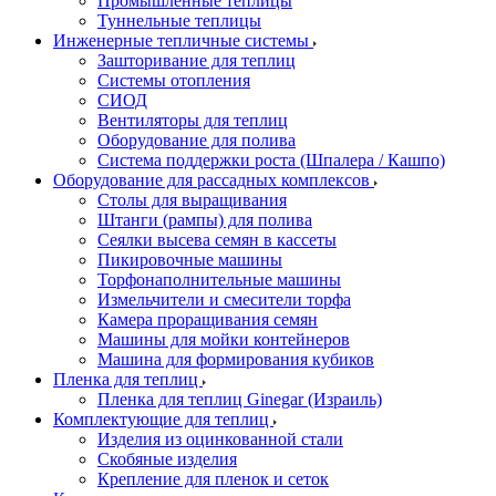
Промышленные теплицы
Туннельные теплицы
Инженерные тепличные системы
Зашторивание для теплиц
Системы отопления
СИОД
Вентиляторы для теплиц
Оборудование для полива
Система поддержки роста (Шпалера / Кашпо)
Оборудование для рассадных комплексов
Столы для выращивания
Штанги (рампы) для полива
Сеялки высева семян в кассеты
Пикировочные машины
Торфонаполнительные машины
Измельчители и смесители торфа
Камера проращивания семян
Машины для мойки контейнеров
Машина для формирования кубиков
Пленка для теплиц
Пленка для теплиц Ginegar (Израиль)
Комплектующие для теплиц
Изделия из оцинкованной стали
Скобяные изделия
Крепление для пленок и сеток