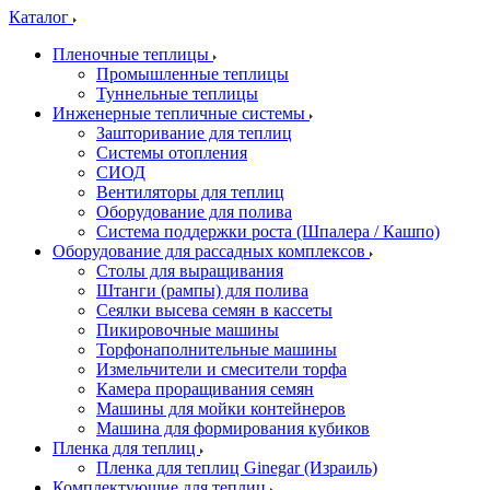
Каталог
Пленочные теплицы
Промышленные теплицы
Туннельные теплицы
Инженерные тепличные системы
Зашторивание для теплиц
Системы отопления
СИОД
Вентиляторы для теплиц
Оборудование для полива
Система поддержки роста (Шпалера / Кашпо)
Оборудование для рассадных комплексов
Столы для выращивания
Штанги (рампы) для полива
Сеялки высева семян в кассеты
Пикировочные машины
Торфонаполнительные машины
Измельчители и смесители торфа
Камера проращивания семян
Машины для мойки контейнеров
Машина для формирования кубиков
Пленка для теплиц
Пленка для теплиц Ginegar (Израиль)
Комплектующие для теплиц