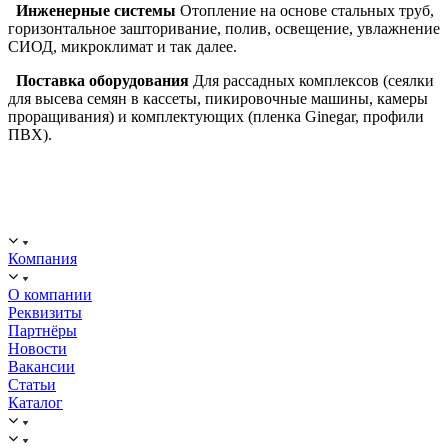
Инженерные системы
Отопление на основе стальных труб,
горизонтальное зашторивание, полив, освещение, увлажнение
СИОД, микроклимат и так далее.
Поставка оборудования
Для рассадных комплексов (сеялки
для высева семян в кассеты, пикировочные машины, камеры
проращивания) и комплектующих (пленка Ginegar, профили
ПВХ).
ООО "ИСТОК": работаем с 2006 года.
ИНН: 2312288395, ОГРН 1192375082272
Компания
О компании
Реквизиты
Партнёры
Новости
Вакансии
Статьи
Каталог