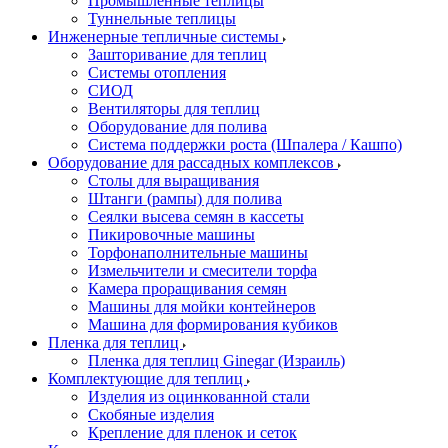
Промышленные теплицы
Туннельные теплицы
Инженерные тепличные системы
Зашторивание для теплиц
Системы отопления
СИОД
Вентиляторы для теплиц
Оборудование для полива
Система поддержки роста (Шпалера / Кашпо)
Оборудование для рассадных комплексов
Столы для выращивания
Штанги (рампы) для полива
Сеялки высева семян в кассеты
Пикировочные машины
Торфонаполнительные машины
Измельчители и смесители торфа
Камера проращивания семян
Машины для мойки контейнеров
Машина для формирования кубиков
Пленка для теплиц
Пленка для теплиц Ginegar (Израиль)
Комплектующие для теплиц
Изделия из оцинкованной стали
Скобяные изделия
Крепление для пленок и сеток