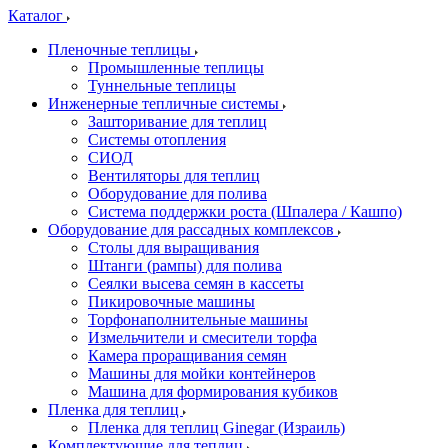
Каталог
Пленочные теплицы
Промышленные теплицы
Туннельные теплицы
Инженерные тепличные системы
Зашторивание для теплиц
Системы отопления
СИОД
Вентиляторы для теплиц
Оборудование для полива
Система поддержки роста (Шпалера / Кашпо)
Оборудование для рассадных комплексов
Столы для выращивания
Штанги (рампы) для полива
Сеялки высева семян в кассеты
Пикировочные машины
Торфонаполнительные машины
Измельчители и смесители торфа
Камера проращивания семян
Машины для мойки контейнеров
Машина для формирования кубиков
Пленка для теплиц
Пленка для теплиц Ginegar (Израиль)
Комплектующие для теплиц