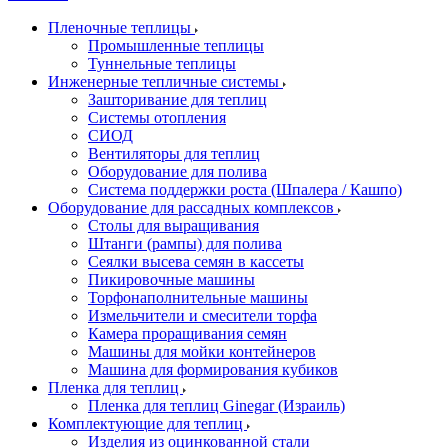
Пленочные теплицы
Промышленные теплицы
Туннельные теплицы
Инженерные тепличные системы
Зашторивание для теплиц
Системы отопления
СИОД
Вентиляторы для теплиц
Оборудование для полива
Система поддержки роста (Шпалера / Кашпо)
Оборудование для рассадных комплексов
Столы для выращивания
Штанги (рампы) для полива
Сеялки высева семян в кассеты
Пикировочные машины
Торфонаполнительные машины
Измельчители и смесители торфа
Камера проращивания семян
Машины для мойки контейнеров
Машина для формирования кубиков
Пленка для теплиц
Пленка для теплиц Ginegar (Израиль)
Комплектующие для теплиц
Изделия из оцинкованной стали