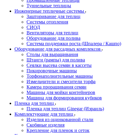
Промышленные теплицы
Туннельные теплицы
Инженерные тепличные системы
Зашторивание для теплиц
Системы отопления
СИОД
Вентиляторы для теплиц
Оборудование для полива
Система поддержки роста (Шпалера / Кашпо)
Оборудование для рассадных комплексов
Столы для выращивания
Штанги (рампы) для полива
Сеялки высева семян в кассеты
Пикировочные машины
Торфонаполнительные машины
Измельчители и смесители торфа
Камера проращивания семян
Машины для мойки контейнеров
Машина для формирования кубиков
Пленка для теплиц
Пленка для теплиц Ginegar (Израиль)
Комплектующие для теплиц
Изделия из оцинкованной стали
Скобяные изделия
Крепление для пленок и сеток