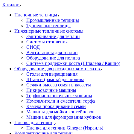
Каталог
Пленочные теплицы
Промышленные теплицы
Туннельные теплицы
Инженерные тепличные системы
Зашторивание для теплиц
Системы отопления
СИОД
Вентиляторы для теплиц
Оборудование для полива
Система поддержки роста (Шпалера / Кашпо)
Оборудование для рассадных комплексов
Столы для выращивания
Штанги (рампы) для полива
Сеялки высева семян в кассеты
Пикировочные машины
Торфонаполнительные машины
Измельчители и смесители торфа
Камера проращивания семян
Машины для мойки контейнеров
Машина для формирования кубиков
Пленка для теплиц
Пленка для теплиц Ginegar (Израиль)
Комплектующие для теплиц