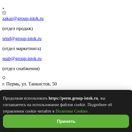
zakaz@group-istok.ru
(отдел продаж)
send@group-istok.ru
(отдел маркетинга)
snab@group-istok.ru
(отдел снабжения)
г. Пермь, ул. Танкистов, 50
Продолжая использовать
https://perm.group-istok.ru
, вы
© 2026 Инновационные Современные Теплицы
соглашаетесь на использование файлов cookie. Подробнее об
Оборудование Комплектующие (ИСТОК)
управлении cookie читайте в
Политике Cookies
.
Принять