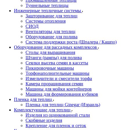
Промышленные теплицы
Туннельные теплицы
Инженерные тепличные системы
Зашторивание для теплиц
Системы отопления
СИОД
Вентиляторы для теплиц
Оборудование для полива
Система поддержки роста (Шпалера / Кашпо)
Оборудование для рассадных комплексов
Столы для выращивания
Штанги (рампы) для полива
Сеялки высева семян в кассеты
Пикировочные машины
Торфонаполнительные машины
Измельчители и смесители торфа
Камера проращивания семян
Машины для мойки контейнеров
Машина для формирования кубиков
Пленка для теплиц
Пленка для теплиц Ginegar (Израиль)
Комплектующие для теплиц
Изделия из оцинкованной стали
Скобяные изделия
Крепление для пленок и сеток