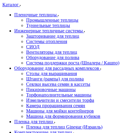
Каталог
Пленочные теплицы
Промышленные теплицы
Туннельные теплицы
Инженерные тепличные системы
Зашторивание для теплиц
Системы отопления
СИОД
Вентиляторы для теплиц
Оборудование для полива
Система поддержки роста (Шпалера / Кашпо)
Оборудование для рассадных комплексов
Столы для выращивания
Штанги (рампы) для полива
Сеялки высева семян в кассеты
Пикировочные машины
Торфонаполнительные машины
Измельчители и смесители торфа
Камера проращивания семян
Машины для мойки контейнеров
Машина для формирования кубиков
Пленка для теплиц
Пленка для теплиц Ginegar (Израиль)
Комплектующие для теплиц