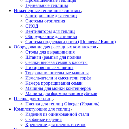
Промышленные теплицы
Туннельные теплицы
Инженерные тепличные системы
Зашторивание для теплиц
Системы отопления
СИОД
Вентиляторы для теплиц
Оборудование для полива
Система поддержки роста (Шпалера / Кашпо)
Оборудование для рассадных комплексов
Столы для выращивания
Штанги (рампы) для полива
Сеялки высева семян в кассеты
Пикировочные машины
Торфонаполнительные машины
Измельчители и смесители торфа
Камера проращивания семян
Машины для мойки контейнеров
Машина для формирования кубиков
Пленка для теплиц
Пленка для теплиц Ginegar (Израиль)
Комплектующие для теплиц
Изделия из оцинкованной стали
Скобяные изделия
Крепление для пленок и сеток