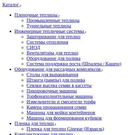
Каталог
Пленочные теплицы
Промышленные теплицы
Туннельные теплицы
Инженерные тепличные системы
Зашторивание для теплиц
Системы отопления
СИОД
Вентиляторы для теплиц
Оборудование для полива
Система поддержки роста (Шпалера / Кашпо)
Оборудование для рассадных комплексов
Столы для выращивания
Штанги (рампы) для полива
Сеялки высева семян в кассеты
Пикировочные машины
Торфонаполнительные машины
Измельчители и смесители торфа
Камера проращивания семян
Машины для мойки контейнеров
Машина для формирования кубиков
Пленка для теплиц
Пленка для теплиц Ginegar (Израиль)
Комплектующие для теплиц