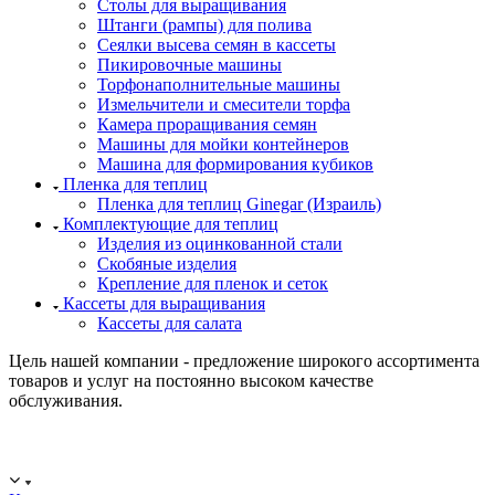
Столы для выращивания
Штанги (рампы) для полива
Сеялки высева семян в кассеты
Пикировочные машины
Торфонаполнительные машины
Измельчители и смесители торфа
Камера проращивания семян
Машины для мойки контейнеров
Машина для формирования кубиков
Пленка для теплиц
Пленка для теплиц Ginegar (Израиль)
Комплектующие для теплиц
Изделия из оцинкованной стали
Скобяные изделия
Крепление для пленок и сеток
Кассеты для выращивания
Кассеты для салата
Цель нашей компании - предложение широкого ассортимента
товаров и услуг на постоянно высоком качестве
обслуживания.
ООО "ИСТОК": работаем с 2006 года.
ИНН: 2312288395, ОГРН 1192375082272